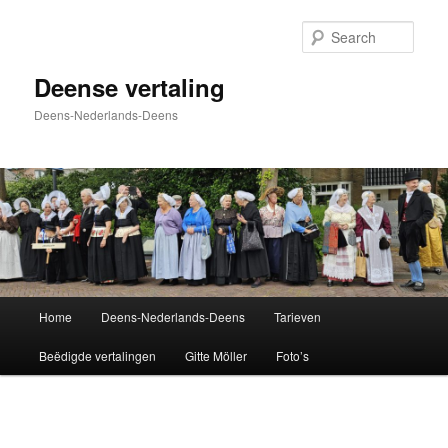
Skip
to
Sear
primary
content
Deense vertaling
Deens-Nederlands-Deens
Main
Home
Deens-Nederlands-Deens
Tarieven
menu
Beëdigde vertalingen
Gitte Möller
Foto’s