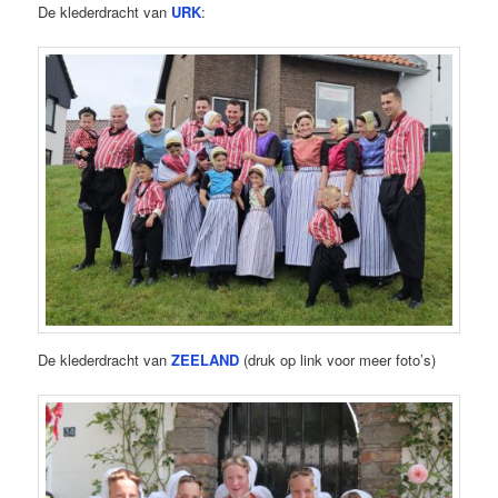
De klederdracht van
URK
:
De klederdracht van
ZEELAND
(druk op link voor meer foto’s)