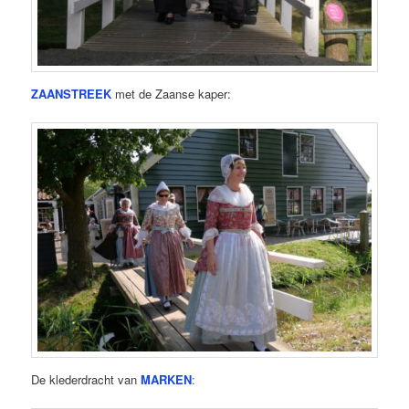
ZAANSTREEK
met de Zaanse kaper:
De klederdracht van
MARKEN
: