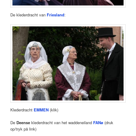
De klederdracht van
Friesland
:
Klederdracht
EMMEN
(klik)
De
Deense
klederdracht van het waddeneiland
FANø
(druk
op/tryk på link)