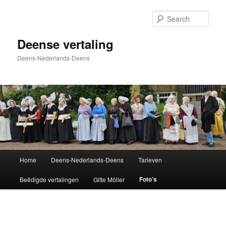
Skip
to
Sear
primary
content
Deense vertaling
Deens-Nederlands-Deens
Main
Home
Deens-Nederlands-Deens
Tarieven
menu
Foto’s
Beëdigde vertalingen
Gitte Möller