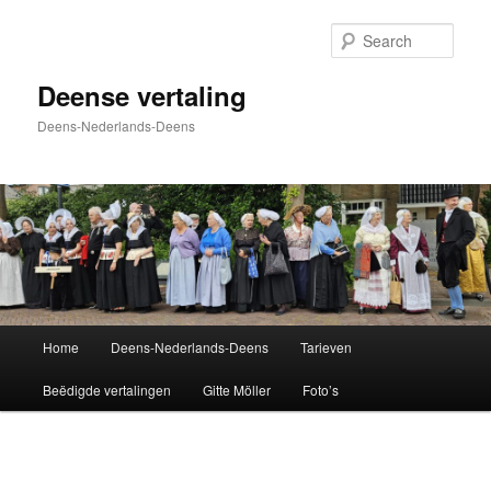
Skip
to
Sear
primary
content
Deense vertaling
Deens-Nederlands-Deens
Main
Home
Deens-Nederlands-Deens
Tarieven
menu
Beëdigde vertalingen
Gitte Möller
Foto’s