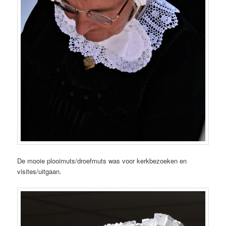
De mooie plooimuts/droefmuts was voor kerkbezoeken en
visites/uitgaan.